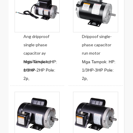
Ang dripproof
Drippoof single-
single-phase
phase capacitor
capacitor ay
run motor
nagsisimula ng
Mga Tampok: HP:
Mga Tampok: HP:
motor
1/3HP-2HP Pole:
1/3HP-3HP Pole:
2p,
2p,