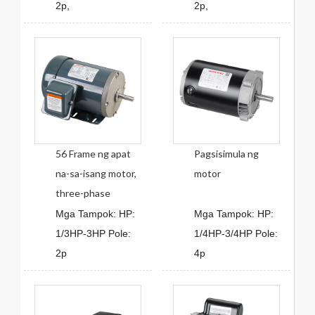
2p,
2p,
56 Frame ng apat
Pagsisimula ng
na-sa-isang motor,
motor
three-phase
Mga Tampok: HP:
Mga Tampok: HP:
1/3HP-3HP Pole:
1/4HP-3/4HP Pole:
2p
4p