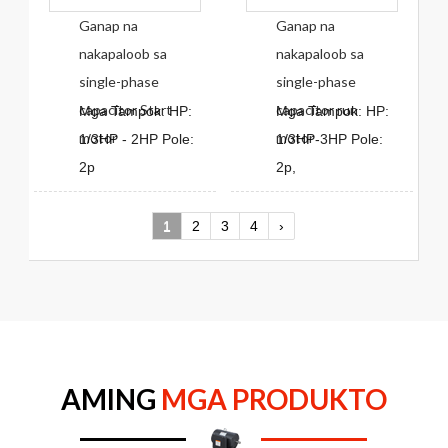
Ganap na
Ganap na
nakapaloob sa
nakapaloob sa
single-phase
single-phase
capacitor Start
capacitor run
Mga Tampok: HP:
Mga Tampok: HP:
motor
motor
1/3HP - 2HP Pole:
1/3HP-3HP Pole:
2p
2p,
1
2
3
4
›
AMING
MGA PRODUKTO